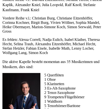
Kaplik, Alexander Kniel, Julia Leopold, Ralf Knoll, Stefanie
Kaufmann, Frank Kniel
Vordere Reihe v.l.: Christian Burg, Christiane Eitzenhöffer,
Corinna Kochner, Birgit Burg, Vivien Wöllner, Sophia Mandel,
Heike Obermayer, Marion-Simone Koch, Simon Seewald, Peter
Gross
Es fehlen: Alessa Correll, Nadja Eulich, Isabel Klaiber, Theresa
Hecht, Selina Traub, Alexandra Eitzenhöffer, Michael Hecht,
Stefan Hetzler, Fabian Eisele, Isabelle Muth, Lenny Locher,
Wolfgang Lang, Simon Koch
Die aktive Kapelle besteht momentan aus 35 Musikerinnen
und
Musikern, dies sind:
5 Querflöten
1 Oboe
5 Klarinetten
3 Es-Alt-Saxophone
2 Tenor-Saxophone
9 Trompeten/Flügelhörner
1 Waldhorn
5 Tenorhörner/Baritone